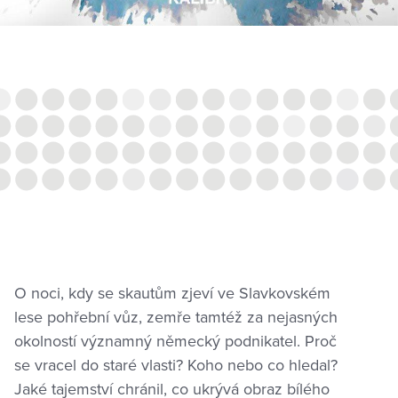
O noci, kdy se skautům zjeví ve Slavkovském
lese pohřební vůz, zemře tamtéž za nejasných
okolností významný německý podnikatel. Proč
se vracel do staré vlasti? Koho nebo co hledal?
Jaké tajemství chránil, co ukrývá obraz bílého