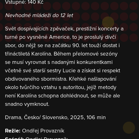
Vstupné: 140 Kč
Nevhodné mládeži do 12 let
Svět dospívajících zpěvaček, prestižní koncerty a
turné po vysněné Americe, to je proslulý dívčí
sbor, do nějž se na začátku 90. let touží dostat i
třináctiletá Karolína. Během přelomové sezóny
se musí vyrovnat s nadanými konkurentkami
včetně své starší sestry Lucie a získat si respekt
obdivovaného sbormistra. Křehké našlapování
okolo tvůrčího vztahu s autoritou, jejíž metody
není Karolína schopna dohlédnout, se může ale
snadno vymknout.
Drama, Česko/ Slovensko, 2025, 106 min
Ondřej Provazník
Režie: